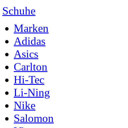
Schuhe
Marken
Adidas
Asics
Carlton
Hi-Tec
Li-Ning
Nike
Salomon