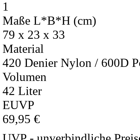
1
Maße L*B*H (cm)
79 x 23 x 33
Material
420 Denier Nylon / 600D P
Volumen
42 Liter
EUVP
69,95 €
UVP - unverbindliche Preis